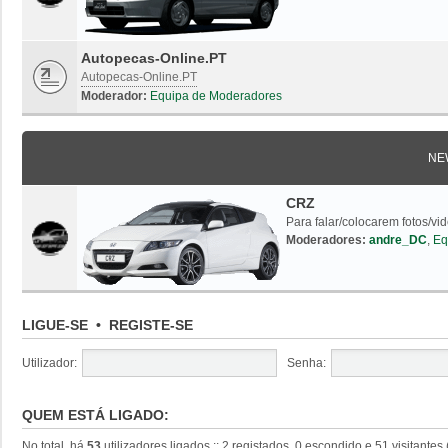
Autopecas-Online.PT
Autopecas-Online.PT
Moderador:
Equipa de Moderadores
NE
CRZ
Para falar/colocarem fotos/vi
Moderadores:
andre_DC
,
Eq
LIGUE-SE
•
REGISTE-SE
Utilizador:
Senha:
QUEM ESTÁ LIGADO:
No total, há
53
utilizadores ligados :: 2 registados, 0 escondido e 51 visitante