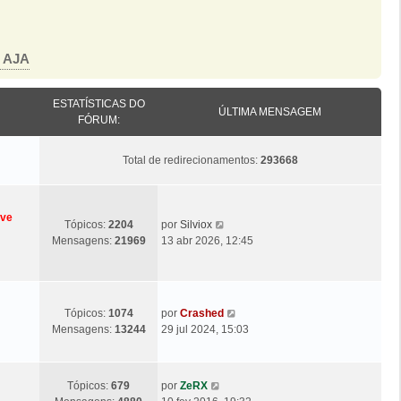
o AJA
ESTATÍSTICAS DO
ÚLTIMA MENSAGEM
FÓRUM:
Total de redirecionamentos:
293668
eve
Ú
V
Tópicos:
2204
por
Silviox
l
e
Mensagens:
21969
13 abr 2026, 12:45
t
j
i
a
m
a
a
ú
Ú
V
Tópicos:
1074
por
Crashed
M
l
l
e
Mensagens:
13244
29 jul 2024, 15:03
e
t
t
j
n
i
i
a
s
m
m
a
a
Ú
V
a
Tópicos:
679
por
ZeRX
a
ú
g
l
e
M