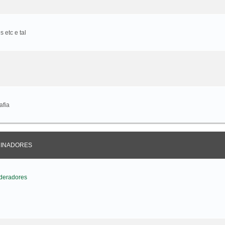
 etc e tal
afia
CINADORES
deradores