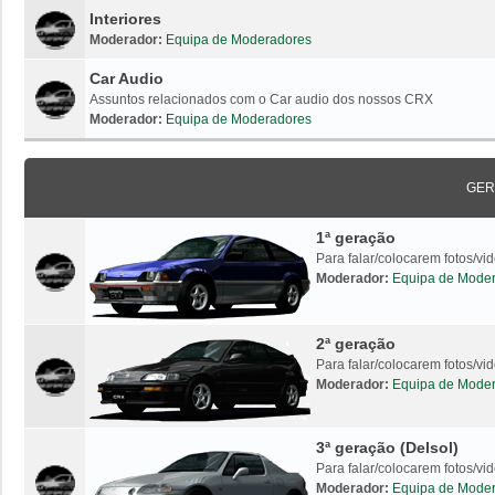
Interiores
Moderador:
Equipa de Moderadores
Car Audio
Assuntos relacionados com o Car audio dos nossos CRX
Moderador:
Equipa de Moderadores
GER
1ª geração
Para falar/colocarem fotos/v
Moderador:
Equipa de Mode
2ª geração
Para falar/colocarem fotos/v
Moderador:
Equipa de Mode
3ª geração (Delsol)
Para falar/colocarem fotos/vi
Moderador:
Equipa de Mode