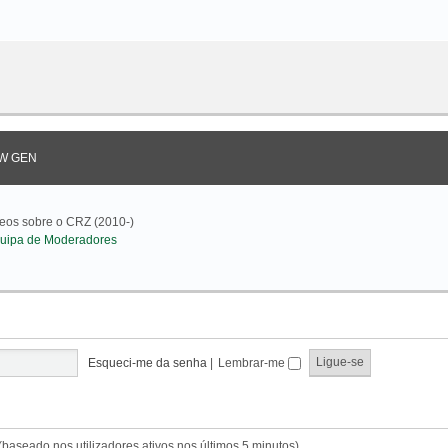
W GEN
deos sobre o CRZ (2010-)
uipa de Moderadores
Esqueci-me da senha
|
Lembrar-me
s (baseado nos utilizadores ativos nos últimos 5 minutos)