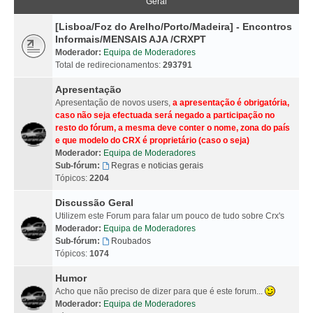
Geral
[Lisboa/Foz do Arelho/Porto/Madeira] - Encontros
Informais/MENSAIS AJA /CRXPT
Moderador:
Equipa de Moderadores
Total de redirecionamentos:
293791
Apresentação
Apresentação de novos users,
a apresentação é obrigatória,
caso não seja efectuada será negado a participação no
resto do fórum, a mesma deve conter o nome, zona do país
e que modelo do CRX é proprietário (caso o seja)
Moderador:
Equipa de Moderadores
Sub-fórum:
Regras e noticias gerais
Tópicos:
2204
Discussão Geral
Utilizem este Forum para falar um pouco de tudo sobre Crx's
Moderador:
Equipa de Moderadores
Sub-fórum:
Roubados
Tópicos:
1074
Humor
Acho que não preciso de dizer para que é este forum...
Moderador:
Equipa de Moderadores