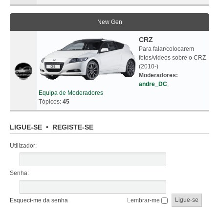
New Gen
CRZ
Para falar/colocarem
fotos/videos sobre o CRZ
(2010-)
Moderadores:
andre_DC
,
Equipa de Moderadores
Tópicos:
45
LIGUE-SE
•
REGISTE-SE
Utilizador:
Senha:
Esqueci-me da senha
Lembrar-me