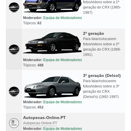
fotos/videos sobre a 1ª
geração do CRX (1985-
1987)
Moderador:
Equipa de Moderadores
Tópicos:
62
2ª geração
Para falar/colocarem
fotos/videos sobre a 2ª
geração do CRX (1988-
1991)
Moderador:
Equipa de Moderadores
Tópicos:
488
3ª geração (Delsol)
Para falar/colocarem
fotos/videos sobre a 3ª
geração do CRX
(Delsol's) (1992-1997)
Moderador:
Equipa de Moderadores
Tópicos:
452
Autopecas-Online.PT
Autopecas-Online.PT
Moderador:
Equipa de Moderadores