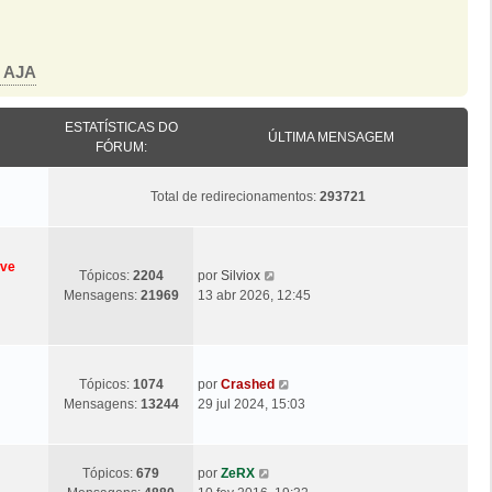
o AJA
ESTATÍSTICAS DO
ÚLTIMA MENSAGEM
FÓRUM:
Total de redirecionamentos:
293721
eve
Ú
V
Tópicos:
2204
por
Silviox
l
e
Mensagens:
21969
13 abr 2026, 12:45
t
j
i
a
m
a
a
ú
Ú
V
Tópicos:
1074
por
Crashed
M
l
l
e
Mensagens:
13244
29 jul 2024, 15:03
e
t
t
j
n
i
i
a
s
m
m
a
a
Ú
V
a
Tópicos:
679
por
ZeRX
a
ú
g
l
e
M