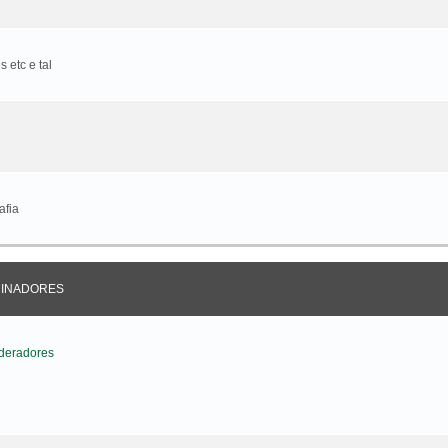
 etc e tal
afia
CINADORES
deradores