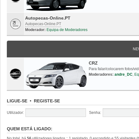
Autopecas-Online.PT
Autopecas-Online.PT
Moderador:
Equipa de Moderadores
NE
CRZ
Para falar/colocarem fotos/vi
Moderadores:
andre_DC
,
Eq
LIGUE-SE
•
REGISTE-SE
Utilizador:
Senha:
QUEM ESTÁ LIGADO:
No total, há
56
utilizadores ligados :: 1 registado, 0 escondido e 55 visitantes 