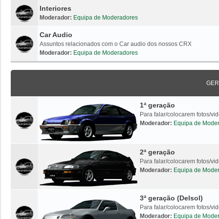
Interiores
Moderador:
Equipa de Moderadores
Car Audio
Assuntos relacionados com o Car audio dos nossos CRX
Moderador:
Equipa de Moderadores
GER
1ª geração
Para falar/colocarem fotos/v
Moderador:
Equipa de Mode
2ª geração
Para falar/colocarem fotos/v
Moderador:
Equipa de Mode
3ª geração (Delsol)
Para falar/colocarem fotos/vi
Moderador:
Equipa de Mode