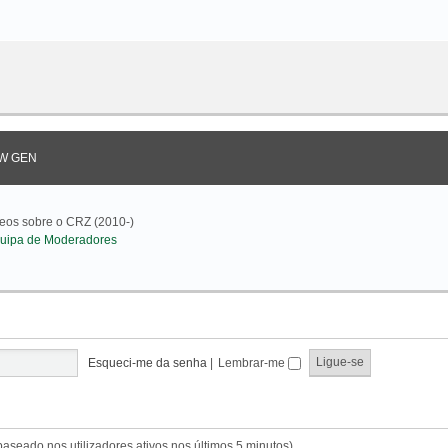
W GEN
deos sobre o CRZ (2010-)
uipa de Moderadores
Esqueci-me da senha
|
Lembrar-me
(baseado nos utilizadores ativos nos últimos 5 minutos)