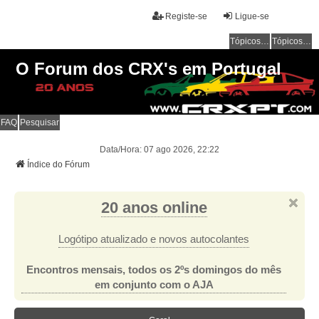
Registe-se
Ligue-se
Tópicos sem resposta
Tópicos ativos
O Forum dos CRX's em Portugal
FAQ
Pesquisar
Data/Hora: 07 ago 2026, 22:22
Índice do Fórum
20 anos online
Logótipo atualizado e novos autocolantes
Encontros mensais, todos os 2ºs domingos do mês
em conjunto com o AJA