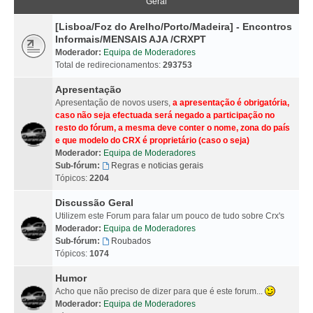
Geral
[Lisboa/Foz do Arelho/Porto/Madeira] - Encontros
Informais/MENSAIS AJA /CRXPT
Moderador:
Equipa de Moderadores
Total de redirecionamentos:
293753
Apresentação
Apresentação de novos users,
a apresentação é obrigatória,
caso não seja efectuada será negado a participação no
resto do fórum, a mesma deve conter o nome, zona do país
e que modelo do CRX é proprietário (caso o seja)
Moderador:
Equipa de Moderadores
Sub-fórum:
Regras e noticias gerais
Tópicos:
2204
Discussão Geral
Utilizem este Forum para falar um pouco de tudo sobre Crx's
Moderador:
Equipa de Moderadores
Sub-fórum:
Roubados
Tópicos:
1074
Humor
Acho que não preciso de dizer para que é este forum...
Moderador:
Equipa de Moderadores