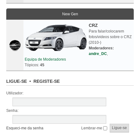
New Gen
CRZ
Para falar/colocarem
fotos/videos sobre o CRZ
(2010-)
Moderadores:
andre_DC
,
Equipa de Moderadores
Tópicos:
45
LIGUE-SE
•
REGISTE-SE
Utilizador:
Senha:
Esqueci-me da senha
Lembrar-me