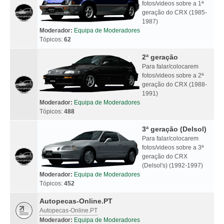
fotos/videos sobre a 1ª
geração do CRX (1985-
1987)
Moderador:
Equipa de Moderadores
Tópicos:
62
2ª geração
Para falar/colocarem
fotos/videos sobre a 2ª
geração do CRX (1988-
1991)
Moderador:
Equipa de Moderadores
Tópicos:
488
3ª geração (Delsol)
Para falar/colocarem
fotos/videos sobre a 3ª
geração do CRX
(Delsol's) (1992-1997)
Moderador:
Equipa de Moderadores
Tópicos:
452
Autopecas-Online.PT
Autopecas-Online.PT
Moderador:
Equipa de Moderadores