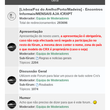
Geral
[Lisboa/Foz do Arelho/Porto/Madeira] - Encontros
Informais/MENSAIS AJA /CRXPT
Moderador:
Equipa de Moderadores
Total de redirecionamentos:
293696
Apresentação
Apresentação de novos users,
a apresentação é obrigatória,
caso não seja efectuada será negado a participação no
resto do fórum, a mesma deve conter o nome, zona do país
e que modelo do CRX é proprietário (caso o seja)
Moderador:
Equipa de Moderadores
Sub-fórum:
Regras e noticias gerais
Tópicos:
2204
Discussão Geral
Utilizem este Forum para falar um pouco de tudo sobre Crx's
Moderador:
Equipa de Moderadores
Sub-fórum:
Roubados
Tópicos:
1074
Humor
Acho que não preciso de dizer para que é este forum...
Moderador:
Equipa de Moderadores