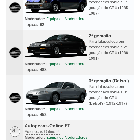
fotos/videos sobre a 1ª
geração do CRX (1985-
1987)
Moderador:
Equipa de Moderadores
Tópicos:
62
2ª geração
Para falar/colocarem
fotos/videos sobre a 2ª
geração do CRX (1988-
1991)
Moderador:
Equipa de Moderadores
Tópicos:
488
3ª geração (Delsol)
Para falar/colocarem
fotos/videos sobre a 3ª
geração do CRX
(Delsol's) (1992-1997)
Moderador:
Equipa de Moderadores
Tópicos:
452
Autopecas-Online.PT
Autopecas-Online.PT
Moderador:
Equipa de Moderadores