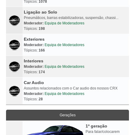
Tópicos:
1078
Ligação ao Solo
Pneumáticos, barras estabilizadoras, suspensão, chassi...
Moderador:
Equipa de Moderadores
Tópicos:
198
Exteriores
Moderador:
Equipa de Moderadores
Tópicos:
166
Interiores
Moderador:
Equipa de Moderadores
Tópicos:
174
Car Audio
Assuntos relacionados com o Car audio dos nossos CRX
Moderador:
Equipa de Moderadores
Tópicos:
28
Gerações
1ª geração
Para falar/colocarem