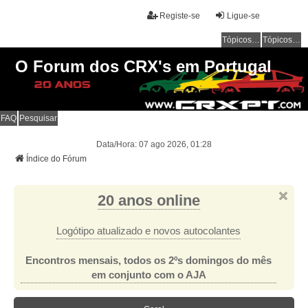
Registe-se
Ligue-se
Tópicos sem resposta
Tópicos ativos
O Forum dos CRX's em Portugal
FAQ
Pesquisar
Data/Hora: 07 ago 2026, 01:28
Índice do Fórum
20 anos online
Logótipo atualizado e novos autocolantes
Encontros mensais, todos os 2ºs domingos do mês
em conjunto com o AJA