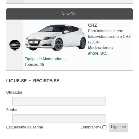
New Gen
CRZ
Para falar/colocarem
fotos/videos sobre o CRZ
(2010-)
Moderadores:
andre_DC
,
Equipa de Moderadores
Tópicos:
45
LIGUE-SE
•
REGISTE-SE
Utilizador:
Senha:
Esqueci-me da senha
Lembrar-me