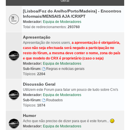
Geral
[Lisboa/Foz do Arelho/Porto/Madeira] - Encontros
Informais/MENSAIS AJA /CRXPT
Moderador:
Equipa de Moderadores
Total de redirecionamentos:
293760
Apresentação
Apresentação de novos users,
a apresentação é obrigatória,
caso não seja efectuada será negado a participação no
resto do fórum, a mesma deve conter o nome, zona do país
e que modelo do CRX é proprietário (caso o seja)
Moderador:
Equipa de Moderadores
Sub-fórum:
Regras e noticias gerais
Tópicos:
2204
Discussão Geral
Utilizem este Forum para falar um pouco de tudo sobre Crx's
Moderador:
Equipa de Moderadores
Sub-fórum:
Roubados
Tópicos:
1074
Humor
Acho que não preciso de dizer para que é este forum...
Moderador:
Equipa de Moderadores