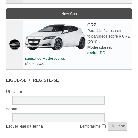
New Gen
CRZ
Para falar/colocarem
fotos/videos sobre o CRZ
(2010-)
Moderadores:
andre_DC
,
Equipa de Moderadores
Tópicos:
45
LIGUE-SE
•
REGISTE-SE
Utilizador:
Senha:
Esqueci-me da senha
Lembrar-me