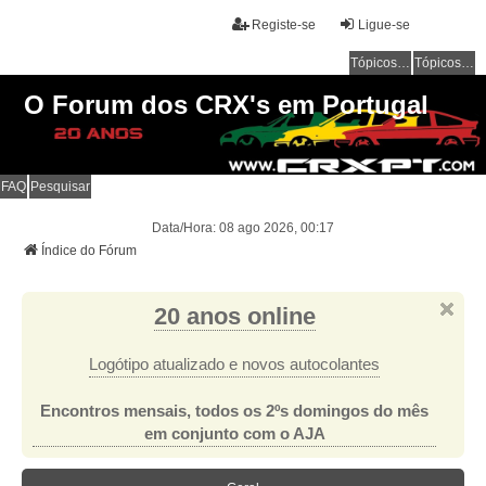
Registe-se
Ligue-se
Tópicos sem resposta
Tópicos ativos
O Forum dos CRX's em Portugal
FAQ
Pesquisar
Data/Hora: 08 ago 2026, 00:17
Índice do Fórum
20 anos online
Logótipo atualizado e novos autocolantes
Encontros mensais, todos os 2ºs domingos do mês
em conjunto com o AJA