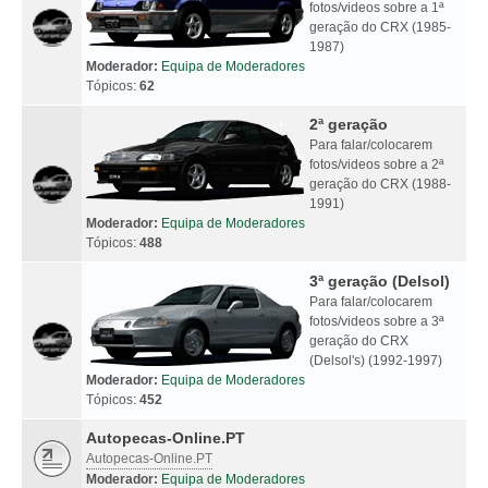
fotos/videos sobre a 1ª
geração do CRX (1985-
1987)
Moderador:
Equipa de Moderadores
Tópicos:
62
2ª geração
Para falar/colocarem
fotos/videos sobre a 2ª
geração do CRX (1988-
1991)
Moderador:
Equipa de Moderadores
Tópicos:
488
3ª geração (Delsol)
Para falar/colocarem
fotos/videos sobre a 3ª
geração do CRX
(Delsol's) (1992-1997)
Moderador:
Equipa de Moderadores
Tópicos:
452
Autopecas-Online.PT
Autopecas-Online.PT
Moderador:
Equipa de Moderadores