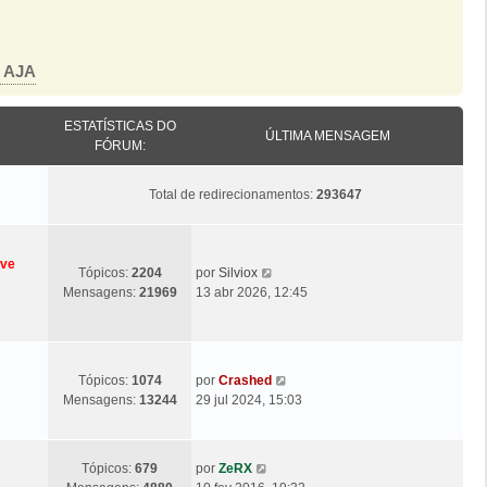
o AJA
ESTATÍSTICAS DO
ÚLTIMA MENSAGEM
FÓRUM:
Total de redirecionamentos:
293647
eve
Ú
V
Tópicos:
2204
por
Silviox
l
e
Mensagens:
21969
13 abr 2026, 12:45
t
j
i
a
m
a
a
ú
Ú
V
Tópicos:
1074
por
Crashed
M
l
l
e
Mensagens:
13244
29 jul 2024, 15:03
e
t
t
j
n
i
i
a
s
m
m
a
a
Ú
V
a
Tópicos:
679
por
ZeRX
a
ú
g
l
e
M