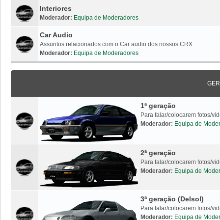
Interiores
Moderador:
Equipa de Moderadores
Car Audio
Assuntos relacionados com o Car audio dos nossos CRX
Moderador:
Equipa de Moderadores
GER
1ª geração
Para falar/colocarem fotos/v
Moderador:
Equipa de Mode
2ª geração
Para falar/colocarem fotos/v
Moderador:
Equipa de Mode
3ª geração (Delsol)
Para falar/colocarem fotos/vi
Moderador:
Equipa de Mode