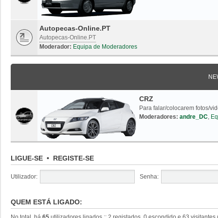
Autopecas-Online.PT
Autopecas-Online.PT
Moderador:
Equipa de Moderadores
NE
CRZ
Para falar/colocarem fotos/vi
Moderadores:
andre_DC
,
Eq
LIGUE-SE
•
REGISTE-SE
Utilizador:
Senha:
QUEM ESTÁ LIGADO:
No total, há
65
utilizadores ligados :: 2 registados, 0 escondido e 63 visitante