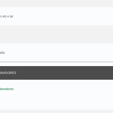
 etc e tal
afia
CINADORES
deradores