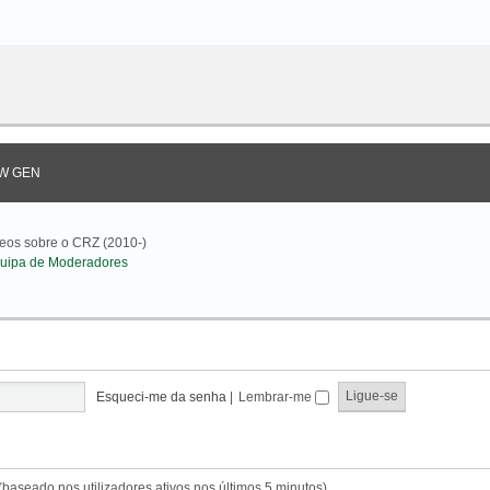
W GEN
deos sobre o CRZ (2010-)
uipa de Moderadores
Esqueci-me da senha
|
Lembrar-me
s (baseado nos utilizadores ativos nos últimos 5 minutos)