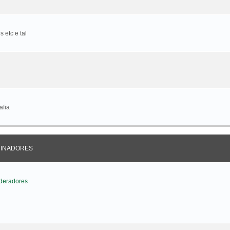
 etc e tal
afia
CINADORES
deradores