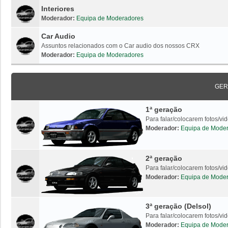
Interiores
Moderador:
Equipa de Moderadores
Car Audio
Assuntos relacionados com o Car audio dos nossos CRX
Moderador:
Equipa de Moderadores
GER
1ª geração
Para falar/colocarem fotos/v
Moderador:
Equipa de Mode
2ª geração
Para falar/colocarem fotos/v
Moderador:
Equipa de Mode
3ª geração (Delsol)
Para falar/colocarem fotos/vi
Moderador:
Equipa de Mode