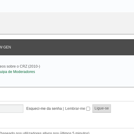
W GEN
deos sobre o CRZ (2010-)
uipa de Moderadores
Esqueci-me da senha
|
Lembrar-me
s (baseado nos utilizadores ativos nos últimos 5 minutos)