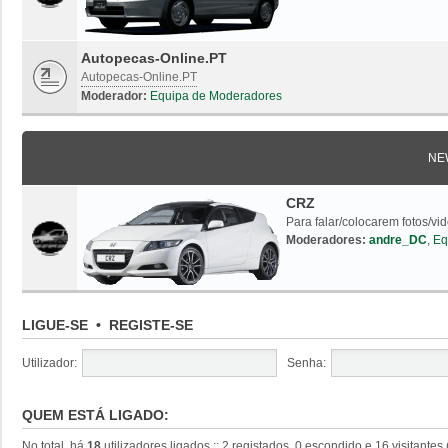
Autopecas-Online.PT
Autopecas-Online.PT
Moderador:
Equipa de Moderadores
NE
CRZ
Para falar/colocarem fotos/vi
Moderadores:
andre_DC
,
Eq
LIGUE-SE
•
REGISTE-SE
Utilizador:
Senha:
QUEM ESTÁ LIGADO:
No total, há
18
utilizadores ligados :: 2 registados, 0 escondido e 16 visitante