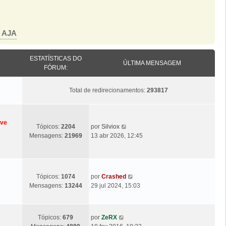
o AJA
ESTATÍSTICAS DO
ÚLTIMA MENSAGEM
FÓRUM:
Total de redirecionamentos:
293817
eve
Ú
V
Tópicos:
2204
por
Silviox
l
e
Mensagens:
21969
13 abr 2026, 12:45
t
j
i
a
m
a
a
ú
Ú
V
Tópicos:
1074
por
Crashed
M
l
l
e
Mensagens:
13244
29 jul 2024, 15:03
e
t
t
j
n
i
i
a
s
m
m
a
a
Ú
V
a
Tópicos:
679
por
ZeRX
a
ú
g
l
e
M