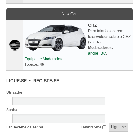
New Gen
CRZ
Para falar/colocarem
fotos/videos sobre o CRZ
(2010-)
Moderadores:
andre_DC
,
Equipa de Moderadores
Tópicos:
45
LIGUE-SE
•
REGISTE-SE
Utilizador:
Senha:
Esqueci-me da senha
Lembrar-me