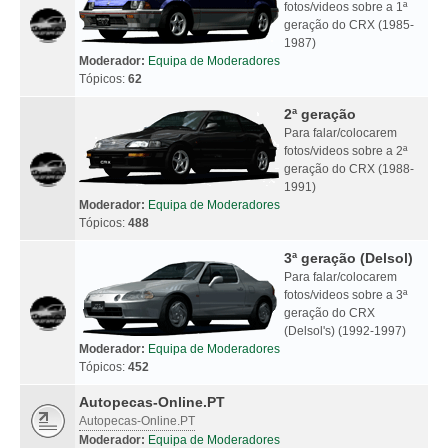
fotos/videos sobre a 1ª
geração do CRX (1985-
1987)
Moderador:
Equipa de Moderadores
Tópicos:
62
2ª geração
Para falar/colocarem
fotos/videos sobre a 2ª
geração do CRX (1988-
1991)
Moderador:
Equipa de Moderadores
Tópicos:
488
3ª geração (Delsol)
Para falar/colocarem
fotos/videos sobre a 3ª
geração do CRX
(Delsol's) (1992-1997)
Moderador:
Equipa de Moderadores
Tópicos:
452
Autopecas-Online.PT
Autopecas-Online.PT
Moderador:
Equipa de Moderadores