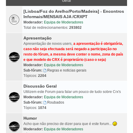
Geral
[Lisboa/Foz do Arelho/Porto/Madeira] - Encontros
Informais/MENSAIS AJA /CRXPT
Moderador:
Equipa de Moderadores
Total de redirecionamentos:
293802
Apresentação
Apresentação de novos users,
a apresentação é obrigatória,
caso não seja efectuada será negado a participação no
resto do fórum, a mesma deve conter o nome, zona do país
e que modelo do CRX é proprietário (caso o seja)
Moderador:
Equipa de Moderadores
Sub-fórum:
Regras e noticias gerais
Tópicos:
2204
Discussão Geral
Utilizem este Forum para falar um pouco de tudo sobre Crx's
Moderador:
Equipa de Moderadores
Sub-fórum:
Roubados
Tópicos:
1074
Humor
Acho que não preciso de dizer para que é este forum...
Moderador:
Equipa de Moderadores