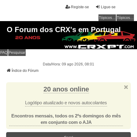
Registe-se
Ligue-se
Tópicos sem resposta
Tópicos ativos
O Forum dos CRX's em Portugal
FAQ
Pesquisar
Data/Hora: 09 ago 2026, 08:01
Índice do Fórum
20 anos online
Logótipo atualizado e novos autocolantes
Encontros mensais, todos os 2ºs domingos do mês
em conjunto com o AJA