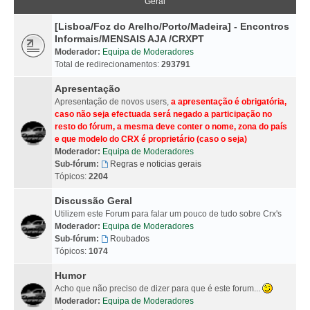
Geral
[Lisboa/Foz do Arelho/Porto/Madeira] - Encontros
Informais/MENSAIS AJA /CRXPT
Moderador:
Equipa de Moderadores
Total de redirecionamentos:
293791
Apresentação
Apresentação de novos users,
a apresentação é obrigatória,
caso não seja efectuada será negado a participação no
resto do fórum, a mesma deve conter o nome, zona do país
e que modelo do CRX é proprietário (caso o seja)
Moderador:
Equipa de Moderadores
Sub-fórum:
Regras e noticias gerais
Tópicos:
2204
Discussão Geral
Utilizem este Forum para falar um pouco de tudo sobre Crx's
Moderador:
Equipa de Moderadores
Sub-fórum:
Roubados
Tópicos:
1074
Humor
Acho que não preciso de dizer para que é este forum...
Moderador:
Equipa de Moderadores