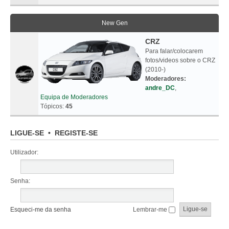
New Gen
CRZ
Para falar/colocarem
fotos/videos sobre o CRZ
(2010-)
Moderadores:
andre_DC
,
Equipa de Moderadores
Tópicos:
45
LIGUE-SE
•
REGISTE-SE
Utilizador:
Senha:
Esqueci-me da senha
Lembrar-me