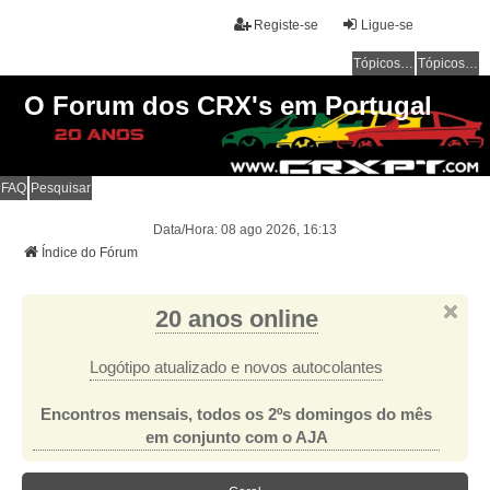
Registe-se
Ligue-se
Tópicos sem resposta
Tópicos ativos
O Forum dos CRX's em Portugal
FAQ
Pesquisar
Data/Hora: 08 ago 2026, 16:13
Índice do Fórum
20 anos online
Logótipo atualizado e novos autocolantes
Encontros mensais, todos os 2ºs domingos do mês
em conjunto com o AJA