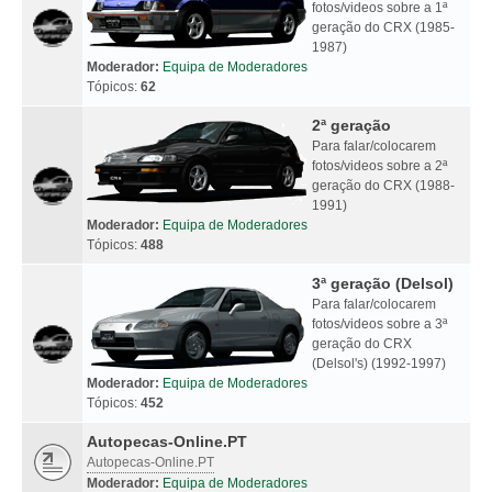
fotos/videos sobre a 1ª
geração do CRX (1985-
1987)
Moderador:
Equipa de Moderadores
Tópicos:
62
2ª geração
Para falar/colocarem
fotos/videos sobre a 2ª
geração do CRX (1988-
1991)
Moderador:
Equipa de Moderadores
Tópicos:
488
3ª geração (Delsol)
Para falar/colocarem
fotos/videos sobre a 3ª
geração do CRX
(Delsol's) (1992-1997)
Moderador:
Equipa de Moderadores
Tópicos:
452
Autopecas-Online.PT
Autopecas-Online.PT
Moderador:
Equipa de Moderadores