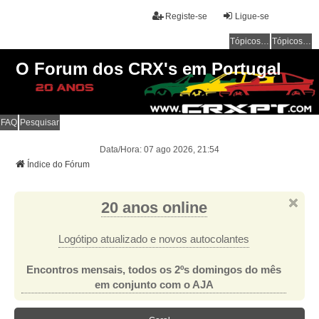
Registe-se
Ligue-se
Tópicos sem resposta
Tópicos ativos
O Forum dos CRX's em Portugal
FAQ
Pesquisar
Data/Hora: 07 ago 2026, 21:54
Índice do Fórum
20 anos online
Logótipo atualizado e novos autocolantes
Encontros mensais, todos os 2ºs domingos do mês
em conjunto com o AJA