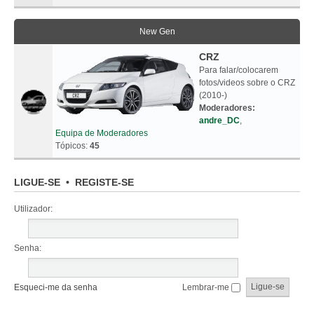
New Gen
CRZ
Para falar/colocarem
fotos/videos sobre o CRZ
(2010-)
Moderadores:
andre_DC
,
Equipa de Moderadores
Tópicos:
45
LIGUE-SE
•
REGISTE-SE
Utilizador:
Senha:
Esqueci-me da senha
Lembrar-me