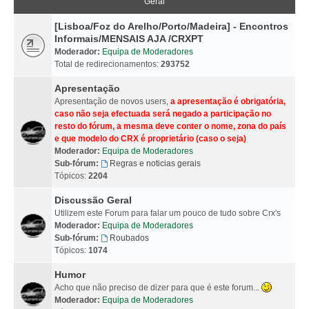
Geral
[Lisboa/Foz do Arelho/Porto/Madeira] - Encontros
Informais/MENSAIS AJA /CRXPT
Moderador:
Equipa de Moderadores
Total de redirecionamentos:
293752
Apresentação
Apresentação de novos users,
a apresentação é obrigatória,
caso não seja efectuada será negado a participação no
resto do fórum, a mesma deve conter o nome, zona do país
e que modelo do CRX é proprietário (caso o seja)
Moderador:
Equipa de Moderadores
Sub-fórum:
Regras e noticias gerais
Tópicos:
2204
Discussão Geral
Utilizem este Forum para falar um pouco de tudo sobre Crx's
Moderador:
Equipa de Moderadores
Sub-fórum:
Roubados
Tópicos:
1074
Humor
Acho que não preciso de dizer para que é este forum...
Moderador:
Equipa de Moderadores