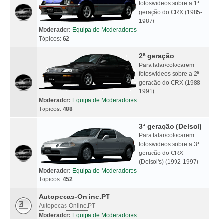
fotos/videos sobre a 1ª
geração do CRX (1985-
1987)
Moderador:
Equipa de Moderadores
Tópicos:
62
2ª geração
Para falar/colocarem
fotos/videos sobre a 2ª
geração do CRX (1988-
1991)
Moderador:
Equipa de Moderadores
Tópicos:
488
3ª geração (Delsol)
Para falar/colocarem
fotos/videos sobre a 3ª
geração do CRX
(Delsol's) (1992-1997)
Moderador:
Equipa de Moderadores
Tópicos:
452
Autopecas-Online.PT
Autopecas-Online.PT
Moderador:
Equipa de Moderadores