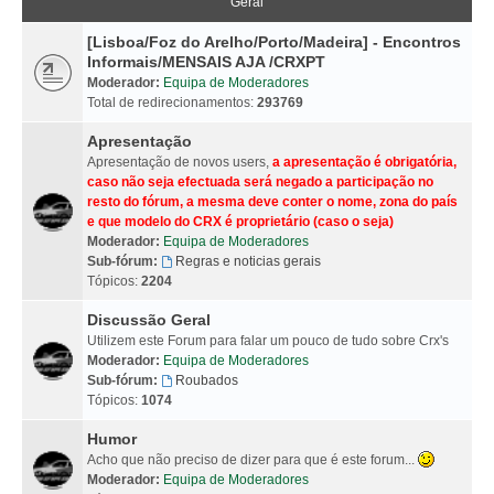
Geral
[Lisboa/Foz do Arelho/Porto/Madeira] - Encontros
Informais/MENSAIS AJA /CRXPT
Moderador:
Equipa de Moderadores
Total de redirecionamentos:
293769
Apresentação
Apresentação de novos users,
a apresentação é obrigatória,
caso não seja efectuada será negado a participação no
resto do fórum, a mesma deve conter o nome, zona do país
e que modelo do CRX é proprietário (caso o seja)
Moderador:
Equipa de Moderadores
Sub-fórum:
Regras e noticias gerais
Tópicos:
2204
Discussão Geral
Utilizem este Forum para falar um pouco de tudo sobre Crx's
Moderador:
Equipa de Moderadores
Sub-fórum:
Roubados
Tópicos:
1074
Humor
Acho que não preciso de dizer para que é este forum...
Moderador:
Equipa de Moderadores