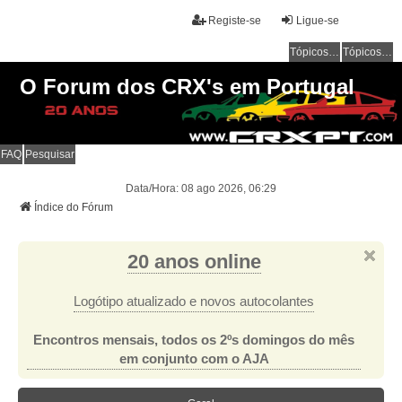
Registe-se
Ligue-se
Tópicos sem resposta
Tópicos ativos
O Forum dos CRX's em Portugal
FAQ
Pesquisar
Data/Hora: 08 ago 2026, 06:29
Índice do Fórum
20 anos online
Logótipo atualizado e novos autocolantes
Encontros mensais, todos os 2ºs domingos do mês
em conjunto com o AJA