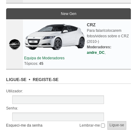
New Gen
CRZ
Para falar/colocarem
fotos/videos sobre o CRZ
(2010-)
Moderadores:
andre_DC
,
Equipa de Moderadores
Tópicos:
45
LIGUE-SE
•
REGISTE-SE
Utilizador:
Senha:
Esqueci-me da senha
Lembrar-me