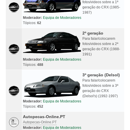
fotos/videos sobre a 1ª
geração do CRX (1985-
1987)
Moderador:
Equipa de Moderadores
Tópicos:
62
2ª geração
Para falar/colocarem
fotos/videos sobre a 2ª
geração do CRX (1988-
1991)
Moderador:
Equipa de Moderadores
Tópicos:
488
3ª geração (Delsol)
Para falar/colocarem
fotos/videos sobre a 3ª
geração do CRX
(Delsol's) (1992-1997)
Moderador:
Equipa de Moderadores
Tópicos:
452
Autopecas-Online.PT
Autopecas-Online.PT
Moderador:
Equipa de Moderadores