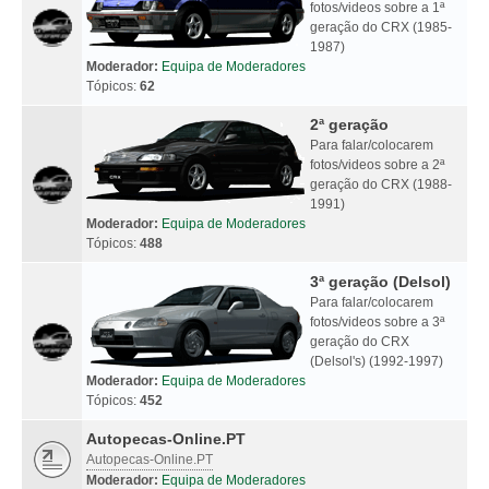
fotos/videos sobre a 1ª
geração do CRX (1985-
1987)
Moderador:
Equipa de Moderadores
Tópicos:
62
2ª geração
Para falar/colocarem
fotos/videos sobre a 2ª
geração do CRX (1988-
1991)
Moderador:
Equipa de Moderadores
Tópicos:
488
3ª geração (Delsol)
Para falar/colocarem
fotos/videos sobre a 3ª
geração do CRX
(Delsol's) (1992-1997)
Moderador:
Equipa de Moderadores
Tópicos:
452
Autopecas-Online.PT
Autopecas-Online.PT
Moderador:
Equipa de Moderadores