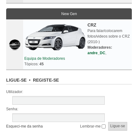
New Gen
CRZ
Para falar/colocarem
fotos/videos sobre o CRZ
(2010-)
Moderadores:
andre_DC
,
Equipa de Moderadores
Tópicos:
45
LIGUE-SE
•
REGISTE-SE
Utilizador:
Senha:
Esqueci-me da senha
Lembrar-me