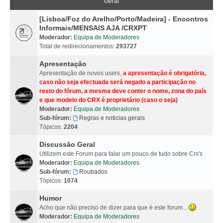
Geral
[Lisboa/Foz do Arelho/Porto/Madeira] - Encontros
Informais/MENSAIS AJA /CRXPT
Moderador:
Equipa de Moderadores
Total de redirecionamentos:
293727
Apresentação
Apresentação de novos users,
a apresentação é obrigatória,
caso não seja efectuada será negado a participação no
resto do fórum, a mesma deve conter o nome, zona do país
e que modelo do CRX é proprietário (caso o seja)
Moderador:
Equipa de Moderadores
Sub-fórum:
Regras e noticias gerais
Tópicos:
2204
Discussão Geral
Utilizem este Forum para falar um pouco de tudo sobre Crx's
Moderador:
Equipa de Moderadores
Sub-fórum:
Roubados
Tópicos:
1074
Humor
Acho que não preciso de dizer para que é este forum...
Moderador:
Equipa de Moderadores