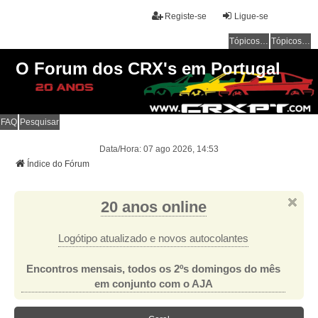
Registe-se
Ligue-se
Tópicos sem resposta
Tópicos ativos
O Forum dos CRX's em Portugal
FAQ
Pesquisar
Data/Hora: 07 ago 2026, 14:53
Índice do Fórum
20 anos online
Logótipo atualizado e novos autocolantes
Encontros mensais, todos os 2ºs domingos do mês
em conjunto com o AJA