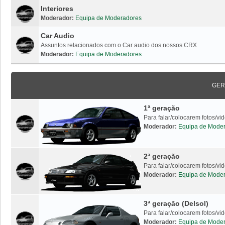
Interiores
Moderador:
Equipa de Moderadores
Car Audio
Assuntos relacionados com o Car audio dos nossos CRX
Moderador:
Equipa de Moderadores
GER
1ª geração
Para falar/colocarem fotos/v
Moderador:
Equipa de Mode
2ª geração
Para falar/colocarem fotos/v
Moderador:
Equipa de Mode
3ª geração (Delsol)
Para falar/colocarem fotos/vi
Moderador:
Equipa de Mode