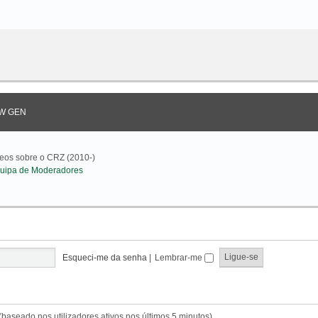
W GEN
deos sobre o CRZ (2010-)
uipa de Moderadores
Esqueci-me da senha
|
Lembrar-me
s (baseado nos utilizadores ativos nos últimos 5 minutos)