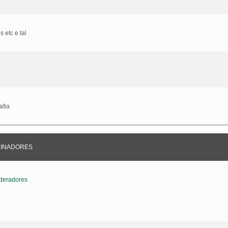
 etc e tal
afia
CINADORES
deradores