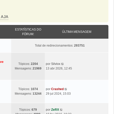
o AJA
ESTATÍSTICAS DO
ÚLTIMA MENSAGEM
FÓRUM:
Total de redirecionamentos:
293751
eve
Ú
V
Tópicos:
2204
por
Silviox
l
e
Mensagens:
21969
13 abr 2026, 12:45
t
j
i
a
m
a
a
ú
Ú
V
Tópicos:
1074
por
Crashed
M
l
l
e
Mensagens:
13244
29 jul 2024, 15:03
e
t
t
j
n
i
i
a
s
m
m
a
a
Ú
V
a
Tópicos:
679
por
ZeRX
a
ú
g
l
e
M