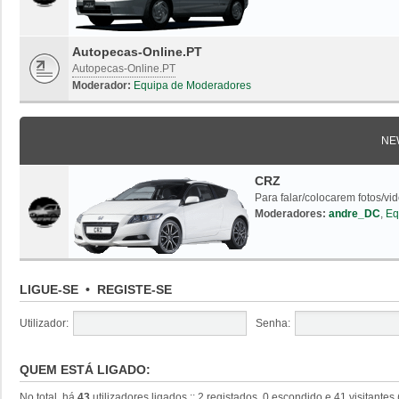
Autopecas-Online.PT
Autopecas-Online.PT
Moderador:
Equipa de Moderadores
NE
CRZ
Para falar/colocarem fotos/vi
Moderadores:
andre_DC
,
Eq
LIGUE-SE
•
REGISTE-SE
Utilizador:
Senha:
QUEM ESTÁ LIGADO:
No total, há
43
utilizadores ligados :: 2 registados, 0 escondido e 41 visitante