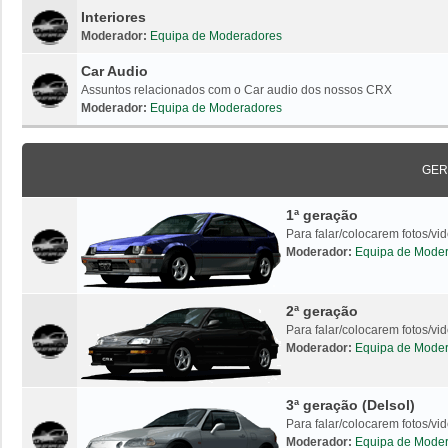
Interiores
Moderador:
Equipa de Moderadores
Car Audio
Assuntos relacionados com o Car audio dos nossos CRX
Moderador:
Equipa de Moderadores
GER
1ª geração
Para falar/colocarem fotos/v
Moderador:
Equipa de Mode
2ª geração
Para falar/colocarem fotos/v
Moderador:
Equipa de Mode
3ª geração (Delsol)
Para falar/colocarem fotos/vi
Moderador:
Equipa de Mode