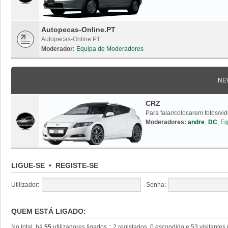
Autopecas-Online.PT
Autopecas-Online.PT
Moderador:
Equipa de Moderadores
NE
CRZ
Para falar/colocarem fotos/vi
Moderadores:
andre_DC
,
Eq
LIGUE-SE
•
REGISTE-SE
Utilizador:
Senha:
QUEM ESTÁ LIGADO:
No total, há
55
utilizadores ligados :: 2 registados, 0 escondido e 53 visitante