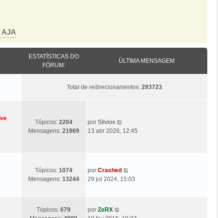
o AJA
ESTATÍSTICAS DO
ÚLTIMA MENSAGEM
FÓRUM:
Total de redirecionamentos:
293723
eve
Ú
V
Tópicos:
2204
por
Silviox
l
e
Mensagens:
21969
13 abr 2026, 12:45
t
j
i
a
m
a
a
ú
Ú
V
Tópicos:
1074
por
Crashed
M
l
l
e
Mensagens:
13244
29 jul 2024, 15:03
e
t
t
j
n
i
i
a
s
m
m
a
a
Ú
V
a
Tópicos:
679
por
ZeRX
a
ú
g
l
e
M