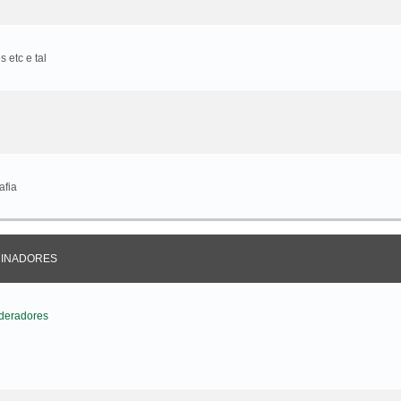
 etc e tal
afia
CINADORES
deradores