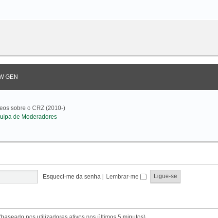
W GEN
deos sobre o CRZ (2010-)
uipa de Moderadores
Esqueci-me da senha
|
Lembrar-me
s (baseado nos utilizadores ativos nos últimos 5 minutos)