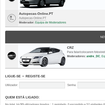
Autopecas-Online.PT
Autopecas-Online.PT
Moderador:
Equipa de Moderadores
NE
CRZ
Para falar/colocarem fotos/vi
Moderadores:
andre_DC
,
Eq
LIGUE-SE
•
REGISTE-SE
Utilizador:
Senha:
QUEM ESTÁ LIGADO:
No total, há
53
utilizadores ligados :: 1 registado, 0 escondido e 52 visitantes 