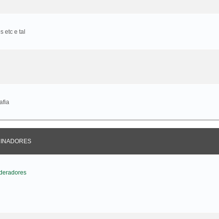
 etc e tal
afia
CINADORES
deradores