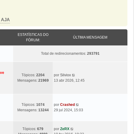
o AJA
ESTATÍSTICAS DO
ÚLTIMA MENSAGEM
FÓRUM:
Total de redirecionamentos:
293791
eve
Ú
V
Tópicos:
2204
por
Silviox
l
e
Mensagens:
21969
13 abr 2026, 12:45
t
j
i
a
m
a
a
ú
Ú
V
Tópicos:
1074
por
Crashed
M
l
l
e
Mensagens:
13244
29 jul 2024, 15:03
e
t
t
j
n
i
i
a
s
m
m
a
a
Ú
V
a
Tópicos:
679
por
ZeRX
a
ú
g
l
e
M