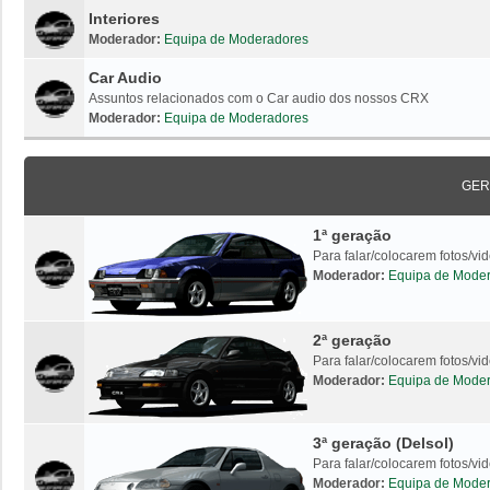
Interiores
Moderador:
Equipa de Moderadores
Car Audio
Assuntos relacionados com o Car audio dos nossos CRX
Moderador:
Equipa de Moderadores
GER
1ª geração
Para falar/colocarem fotos/v
Moderador:
Equipa de Mode
2ª geração
Para falar/colocarem fotos/v
Moderador:
Equipa de Mode
3ª geração (Delsol)
Para falar/colocarem fotos/vi
Moderador:
Equipa de Mode