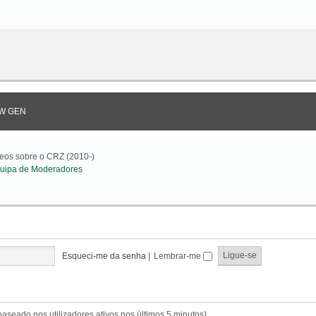
W GEN
deos sobre o CRZ (2010-)
uipa de Moderadores
Esqueci-me da senha
|
Lembrar-me
(baseado nos utilizadores ativos nos últimos 5 minutos)