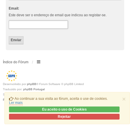
Email:
Este deve ser o endereço de email que indicou ao registar-se.
Índice do Fórum
Desenvolvido por
phpBB
® Forum Software © phpBB Limited
Traduzido por:
phpBB Portugal
Style
we_universal
created by INVENTEA & v12mike
×
Ao continuar a sua visita ao fórum, aceita o use de cookies.
Privacidade
|
Termos
Ler mais
Eu aceito o uso de Cookies
Rejeitar