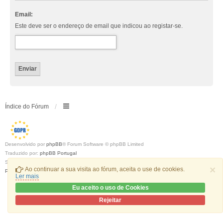
Email:
Este deve ser o endereço de email que indicou ao registar-se.
Índice do Fórum
Desenvolvido por
phpBB
® Forum Software © phpBB Limited
Traduzido por:
phpBB Portugal
Style
we_universal
created by INVENTEA & v12mike
×
Ao continuar a sua visita ao fórum, aceita o use de cookies.
Privacidade
|
Termos
Ler mais
Eu aceito o uso de Cookies
Rejeitar