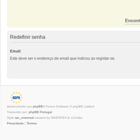
Encont
Redefinir senha
Email:
Este deve ser o endereço de email que indicou ao registar-se.
Desenvolvido por
phpBB
® Forum Software © phpBB Limited
Traduzido por:
phpBB Portugal
Style
we_universal
created by INVENTEA & v12mike
Privacidade
|
Termos