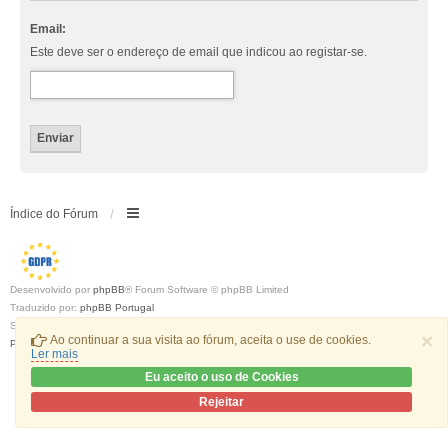
Email:
Este deve ser o endereço de email que indicou ao registar-se.
Índice do Fórum
Desenvolvido por
phpBB
® Forum Software © phpBB Limited
Traduzido por:
phpBB Portugal
Style
we_universal
created by INVENTEA & v12mike
×
Ao continuar a sua visita ao fórum, aceita o use de cookies.
Privacidade
|
Termos
Ler mais
Eu aceito o uso de Cookies
Rejeitar