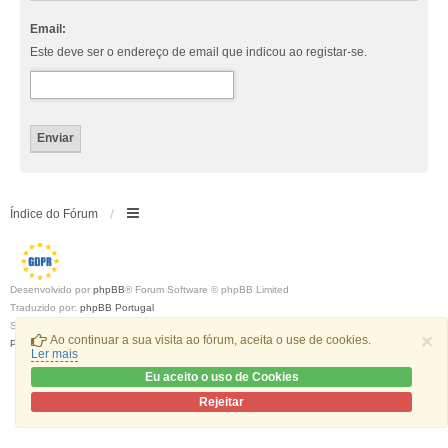
Email:
Este deve ser o endereço de email que indicou ao registar-se.
Índice do Fórum
Desenvolvido por
phpBB
® Forum Software © phpBB Limited
Traduzido por:
phpBB Portugal
Style
we_universal
created by INVENTEA & v12mike
×
Ao continuar a sua visita ao fórum, aceita o use de cookies.
Privacidade
|
Termos
Ler mais
Eu aceito o uso de Cookies
Rejeitar