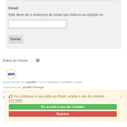
Email:
Este deve ser o endereço de email que indicou ao registar-se.
Índice do Fórum
Desenvolvido por
phpBB
® Forum Software © phpBB Limited
Traduzido por:
phpBB Portugal
Style
we_universal
created by INVENTEA & v12mike
×
Ao continuar a sua visita ao fórum, aceita o use de cookies.
Privacidade
|
Termos
Ler mais
Eu aceito o uso de Cookies
Rejeitar