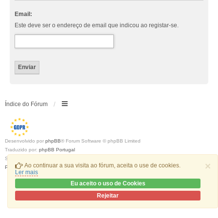
Email:
Este deve ser o endereço de email que indicou ao registar-se.
Índice do Fórum
Desenvolvido por
phpBB
® Forum Software © phpBB Limited
Traduzido por:
phpBB Portugal
Style
we_universal
created by INVENTEA & v12mike
×
Ao continuar a sua visita ao fórum, aceita o use de cookies.
Privacidade
|
Termos
Ler mais
Eu aceito o uso de Cookies
Rejeitar