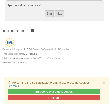
Apagar todos os cookies?
Índice do Fórum
Desenvolvido por
phpBB
® Forum Software © phpBB Limited
Traduzido por:
phpBB Portugal
Style
we_universal
created by INVENTEA & v12mike
Privacidade
|
Termos
×
Ao continuar a sua visita ao fórum, aceita o use de cookies.
Ler mais
Eu aceito o uso de Cookies
Rejeitar