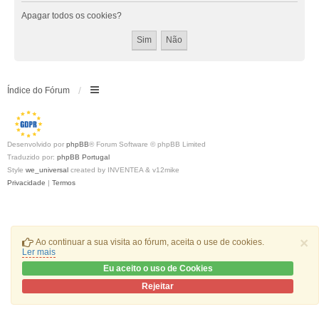
Apagar todos os cookies?
Índice do Fórum
Desenvolvido por
phpBB
® Forum Software © phpBB Limited
Traduzido por:
phpBB Portugal
Style
we_universal
created by INVENTEA & v12mike
Privacidade
|
Termos
×
Ao continuar a sua visita ao fórum, aceita o use de cookies.
Ler mais
Eu aceito o uso de Cookies
Rejeitar