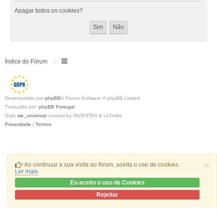
Apagar todos os cookies?
Índice do Fórum
Desenvolvido por
phpBB
® Forum Software © phpBB Limited
Traduzido por:
phpBB Portugal
Style
we_universal
created by INVENTEA & v12mike
Privacidade
|
Termos
×
Ao continuar a sua visita ao fórum, aceita o use de cookies.
Ler mais
Eu aceito o uso de Cookies
Rejeitar