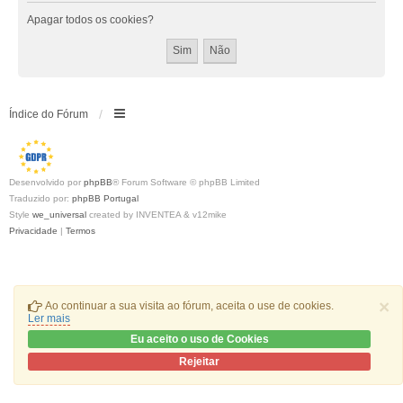
Apagar todos os cookies?
Índice do Fórum
Desenvolvido por
phpBB
® Forum Software © phpBB Limited
Traduzido por:
phpBB Portugal
Style
we_universal
created by INVENTEA & v12mike
Privacidade
|
Termos
×
Ao continuar a sua visita ao fórum, aceita o use de cookies.
Ler mais
Eu aceito o uso de Cookies
Rejeitar