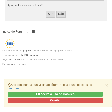
Apagar todos os cookies?
Índice do Fórum
Desenvolvido por
phpBB
® Forum Software © phpBB Limited
Traduzido por:
phpBB Portugal
Style
we_universal
created by INVENTEA & v12mike
Privacidade
|
Termos
×
Ao continuar a sua visita ao fórum, aceita o use de cookies.
Ler mais
Eu aceito o uso de Cookies
Rejeitar