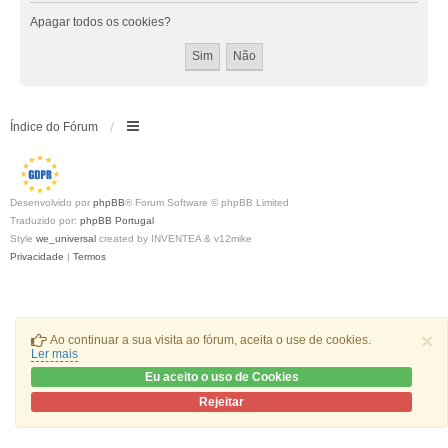
Apagar todos os cookies?
Índice do Fórum
Desenvolvido por
phpBB
® Forum Software © phpBB Limited
Traduzido por:
phpBB Portugal
Style
we_universal
created by INVENTEA & v12mike
Privacidade
|
Termos
×
Ao continuar a sua visita ao fórum, aceita o use de cookies.
Ler mais
Eu aceito o uso de Cookies
Rejeitar