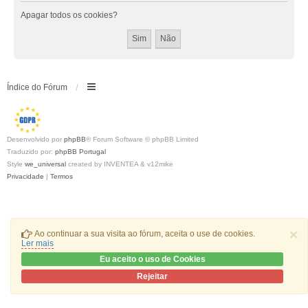
Apagar todos os cookies?
Índice do Fórum
Desenvolvido por
phpBB
® Forum Software © phpBB Limited
Traduzido por:
phpBB Portugal
Style
we_universal
created by INVENTEA & v12mike
Privacidade
|
Termos
×
Ao continuar a sua visita ao fórum, aceita o use de cookies.
Ler mais
Eu aceito o uso de Cookies
Rejeitar