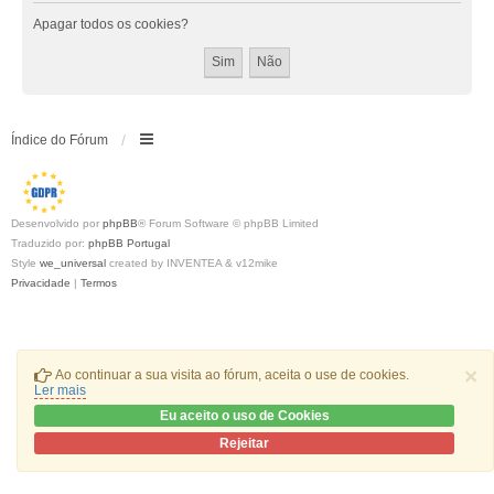
Apagar todos os cookies?
Índice do Fórum
Desenvolvido por
phpBB
® Forum Software © phpBB Limited
Traduzido por:
phpBB Portugal
Style
we_universal
created by INVENTEA & v12mike
Privacidade
|
Termos
×
Ao continuar a sua visita ao fórum, aceita o use de cookies.
Ler mais
Eu aceito o uso de Cookies
Rejeitar