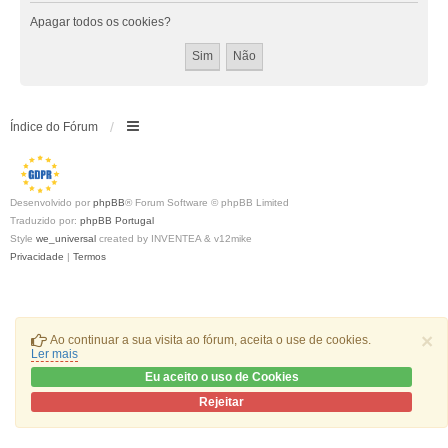
Apagar todos os cookies?
Índice do Fórum
Desenvolvido por
phpBB
® Forum Software © phpBB Limited
Traduzido por:
phpBB Portugal
Style
we_universal
created by INVENTEA & v12mike
Privacidade
|
Termos
×
Ao continuar a sua visita ao fórum, aceita o use de cookies.
Ler mais
Eu aceito o uso de Cookies
Rejeitar