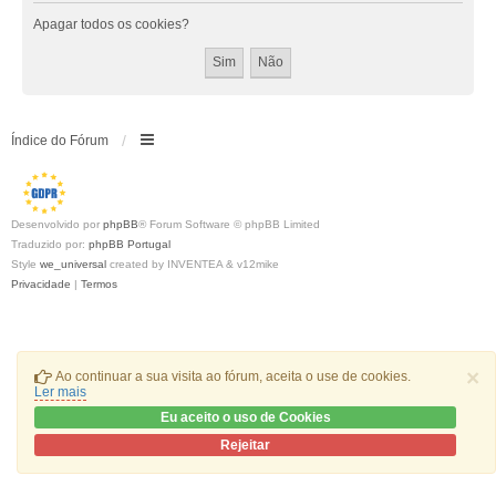
Apagar todos os cookies?
Índice do Fórum
Desenvolvido por
phpBB
® Forum Software © phpBB Limited
Traduzido por:
phpBB Portugal
Style
we_universal
created by INVENTEA & v12mike
Privacidade
|
Termos
×
Ao continuar a sua visita ao fórum, aceita o use de cookies.
Ler mais
Eu aceito o uso de Cookies
Rejeitar