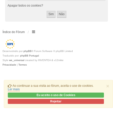
Apagar todos os cookies?
Índice do Fórum
Desenvolvido por
phpBB
® Forum Software © phpBB Limited
Traduzido por:
phpBB Portugal
Style
we_universal
created by INVENTEA & v12mike
Privacidade
|
Termos
×
Ao continuar a sua visita ao fórum, aceita o use de cookies.
Ler mais
Eu aceito o uso de Cookies
Rejeitar