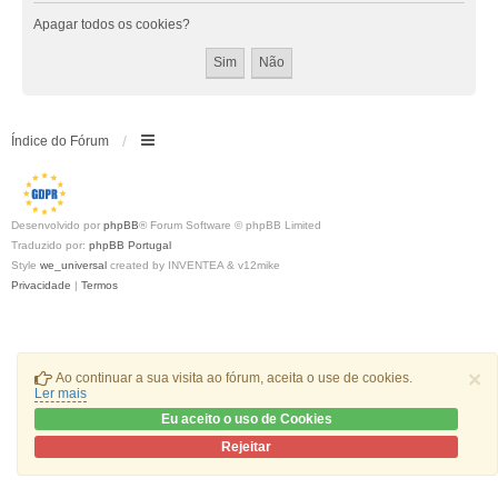
Apagar todos os cookies?
Índice do Fórum
Desenvolvido por
phpBB
® Forum Software © phpBB Limited
Traduzido por:
phpBB Portugal
Style
we_universal
created by INVENTEA & v12mike
Privacidade
|
Termos
×
Ao continuar a sua visita ao fórum, aceita o use de cookies.
Ler mais
Eu aceito o uso de Cookies
Rejeitar