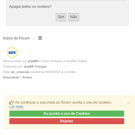
Apagar todos os cookies?
Índice do Fórum
Desenvolvido por
phpBB
® Forum Software © phpBB Limited
Traduzido por:
phpBB Portugal
Style
we_universal
created by INVENTEA & v12mike
Privacidade
|
Termos
×
Ao continuar a sua visita ao fórum, aceita o use de cookies.
Ler mais
Eu aceito o uso de Cookies
Rejeitar