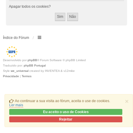
Apagar todos os cookies?
Índice do Fórum
Desenvolvido por
phpBB
® Forum Software © phpBB Limited
Traduzido por:
phpBB Portugal
Style
we_universal
created by INVENTEA & v12mike
Privacidade
|
Termos
×
Ao continuar a sua visita ao fórum, aceita o use de cookies.
Ler mais
Eu aceito o uso de Cookies
Rejeitar