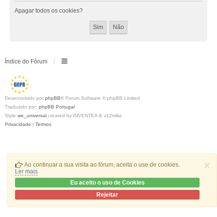
Apagar todos os cookies?
Índice do Fórum
Desenvolvido por
phpBB
® Forum Software © phpBB Limited
Traduzido por:
phpBB Portugal
Style
we_universal
created by INVENTEA & v12mike
Privacidade
|
Termos
×
Ao continuar a sua visita ao fórum, aceita o use de cookies.
Ler mais
Eu aceito o uso de Cookies
Rejeitar