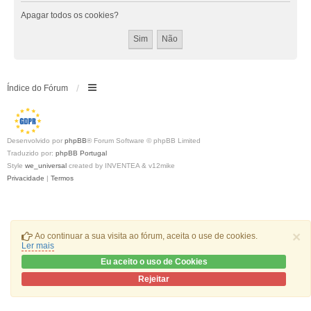
Apagar todos os cookies?
Índice do Fórum
Desenvolvido por
phpBB
® Forum Software © phpBB Limited
Traduzido por:
phpBB Portugal
Style
we_universal
created by INVENTEA & v12mike
Privacidade
|
Termos
×
Ao continuar a sua visita ao fórum, aceita o use de cookies.
Ler mais
Eu aceito o uso de Cookies
Rejeitar