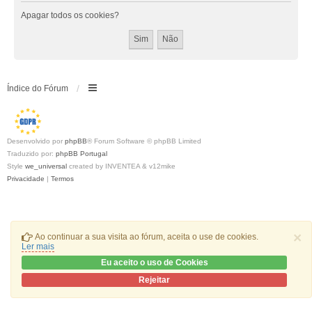
Apagar todos os cookies?
Índice do Fórum
Desenvolvido por
phpBB
® Forum Software © phpBB Limited
Traduzido por:
phpBB Portugal
Style
we_universal
created by INVENTEA & v12mike
Privacidade
|
Termos
×
Ao continuar a sua visita ao fórum, aceita o use de cookies.
Ler mais
Eu aceito o uso de Cookies
Rejeitar