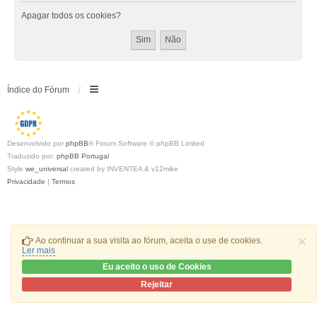
Apagar todos os cookies?
Índice do Fórum
Desenvolvido por
phpBB
® Forum Software © phpBB Limited
Traduzido por:
phpBB Portugal
Style
we_universal
created by INVENTEA & v12mike
Privacidade
|
Termos
×
Ao continuar a sua visita ao fórum, aceita o use de cookies.
Ler mais
Eu aceito o uso de Cookies
Rejeitar