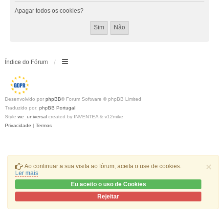
Apagar todos os cookies?
Índice do Fórum
Desenvolvido por
phpBB
® Forum Software © phpBB Limited
Traduzido por:
phpBB Portugal
Style
we_universal
created by INVENTEA & v12mike
Privacidade
|
Termos
×
Ao continuar a sua visita ao fórum, aceita o use de cookies.
Ler mais
Eu aceito o uso de Cookies
Rejeitar