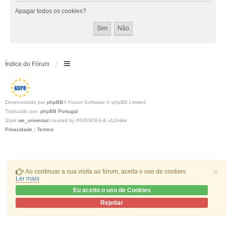
Apagar todos os cookies?
Índice do Fórum
Desenvolvido por
phpBB
® Forum Software © phpBB Limited
Traduzido por:
phpBB Portugal
Style
we_universal
created by INVENTEA & v12mike
Privacidade
|
Termos
×
Ao continuar a sua visita ao fórum, aceita o use de cookies.
Ler mais
Eu aceito o uso de Cookies
Rejeitar