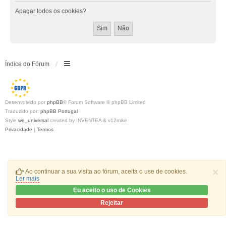
Apagar todos os cookies?
Índice do Fórum
Desenvolvido por
phpBB
® Forum Software © phpBB Limited
Traduzido por:
phpBB Portugal
Style
we_universal
created by INVENTEA & v12mike
Privacidade
|
Termos
×
Ao continuar a sua visita ao fórum, aceita o use de cookies.
Ler mais
Eu aceito o uso de Cookies
Rejeitar