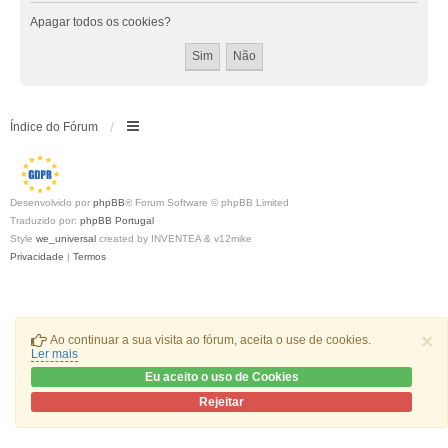
Apagar todos os cookies?
Índice do Fórum
Desenvolvido por
phpBB
® Forum Software © phpBB Limited
Traduzido por:
phpBB Portugal
Style
we_universal
created by INVENTEA & v12mike
Privacidade
|
Termos
×
Ao continuar a sua visita ao fórum, aceita o use de cookies.
Ler mais
Eu aceito o uso de Cookies
Rejeitar