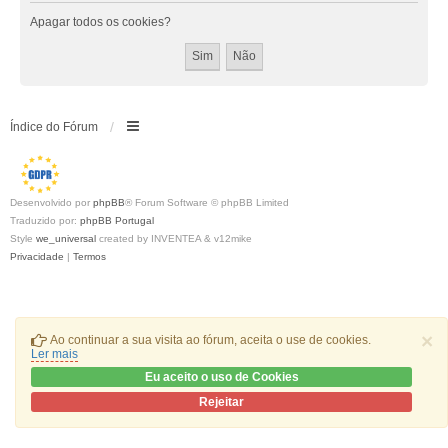
Apagar todos os cookies?
Índice do Fórum
Desenvolvido por
phpBB
® Forum Software © phpBB Limited
Traduzido por:
phpBB Portugal
Style
we_universal
created by INVENTEA & v12mike
Privacidade
|
Termos
×
Ao continuar a sua visita ao fórum, aceita o use de cookies.
Ler mais
Eu aceito o uso de Cookies
Rejeitar