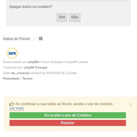
Apagar todos os cookies?
Índice do Fórum
Desenvolvido por
phpBB
® Forum Software © phpBB Limited
Traduzido por:
phpBB Portugal
Style
we_universal
created by INVENTEA & v12mike
Privacidade
|
Termos
×
Ao continuar a sua visita ao fórum, aceita o use de cookies.
Ler mais
Eu aceito o uso de Cookies
Rejeitar