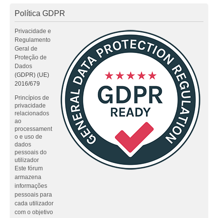
Política GDPR
Privacidade e
Regulamento
Geral de
Proteção de
Dados
(GDPR) (UE)
2016/679
Princípios de
privacidade
relacionados
ao
processament
o e uso de
dados
pessoais do
utilizador
Este fórum
armazena
informações
pessoais para
cada utilizador
com o objetivo