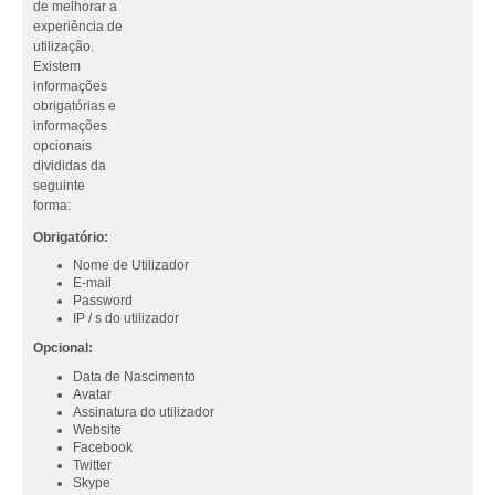
de melhorar a
experiência de
utilização.
Existem
informações
obrigatórias e
informações
opcionais
divididas da
seguinte
forma:
Obrigatório:
Nome de Utilizador
E-mail
Password
IP / s do utilizador
Opcional:
Data de Nascimento
Avatar
Assinatura do utilizador
Website
Facebook
Twitter
Skype