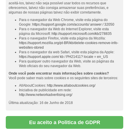
aceitá-los, talvez não seja possível usar todos os recursos que
oferecemos, talvez não consiga armazenar suas preferências, e
algumas de nossas páginas talvez não exibir corretamente.
Para o navegador da Web Chrome, visite esta página do
Google:
https://support.google.com/accounts/ answer / 32050
Para o navegador da Web do Internet Explorer, visite esta
página da Microsoft:
http://support.microsoft.com/kb/278835
Para o navegador Firefox, visite esta página da Mozilla:
https://support.mozilla.org/pt-BR/kb/delete-cookies-remove-info-
websites-stored
Para o navegador da web Safari, visite esta página da Apple:
https://support.apple.com/ kb / PH21411? locale = en_US
Para qualquer outro navegador da Web, visite as páginas da
Web oficiais do seu navegador da Web.
Onde você pode encontrar mais informações sobre cookies?
Você pode saber mais sobre cookies e os seguintes sites de terceiros:
AllAboutCookies:
http://www.allaboutcookies.org/
Iniciativa de publicidade em rede:
http://www.networkadvertising.org/
Última atualização: 16 de Junho de 2018