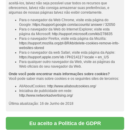
aceitá-los, talvez não seja possível usar todos os recursos que
oferecemos, talvez não consiga armazenar suas preferências, e
algumas de nossas páginas talvez não exibir corretamente.
Para o navegador da Web Chrome, visite esta página do
Google:
https://support.google.com/accounts/ answer / 32050
Para o navegador da Web do Internet Explorer, visite esta
página da Microsoft:
http://support.microsoft.com/kb/278835
Para o navegador Firefox, visite esta página da Mozilla:
https://support.mozilla.org/pt-BR/kb/delete-cookies-remove-info-
websites-stored
Para o navegador da web Safari, visite esta página da Apple:
https://support.apple.com/ kb / PH21411? locale = en_US
Para qualquer outro navegador da Web, visite as páginas da
Web oficiais do seu navegador da Web.
Onde você pode encontrar mais informações sobre cookies?
Você pode saber mais sobre cookies e os seguintes sites de terceiros:
AllAboutCookies:
http://www.allaboutcookies.org/
Iniciativa de publicidade em rede:
http://www.networkadvertising.org/
Última atualização: 16 de Junho de 2018