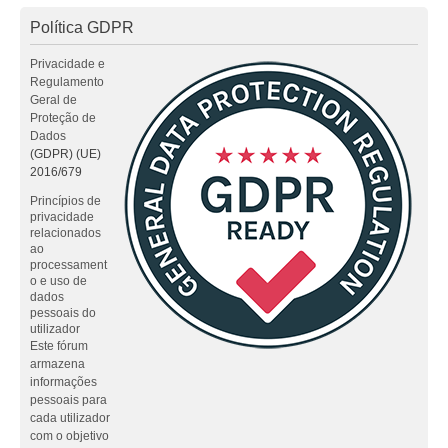
Política GDPR
Privacidade e
Regulamento
Geral de
Proteção de
Dados
(GDPR) (UE)
2016/679
Princípios de
privacidade
relacionados
ao
processament
o e uso de
dados
pessoais do
utilizador
Este fórum
armazena
informações
pessoais para
cada utilizador
com o objetivo