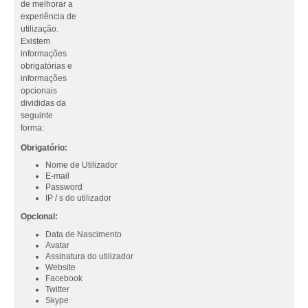
de melhorar a
experiência de
utilização.
Existem
informações
obrigatórias e
informações
opcionais
divididas da
seguinte
forma:
Obrigatório:
Nome de Utilizador
E-mail
Password
IP / s do utilizador
Opcional:
Data de Nascimento
Avatar
Assinatura do utilizador
Website
Facebook
Twitter
Skype