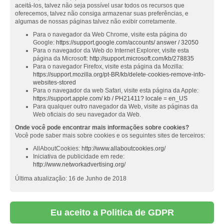
aceitá-los, talvez não seja possível usar todos os recursos que
oferecemos, talvez não consiga armazenar suas preferências, e
algumas de nossas páginas talvez não exibir corretamente.
Para o navegador da Web Chrome, visite esta página do
Google:
https://support.google.com/accounts/ answer / 32050
Para o navegador da Web do Internet Explorer, visite esta
página da Microsoft:
http://support.microsoft.com/kb/278835
Para o navegador Firefox, visite esta página da Mozilla:
https://support.mozilla.org/pt-BR/kb/delete-cookies-remove-info-
websites-stored
Para o navegador da web Safari, visite esta página da Apple:
https://support.apple.com/ kb / PH21411? locale = en_US
Para qualquer outro navegador da Web, visite as páginas da
Web oficiais do seu navegador da Web.
Onde você pode encontrar mais informações sobre cookies?
Você pode saber mais sobre cookies e os seguintes sites de terceiros:
AllAboutCookies:
http://www.allaboutcookies.org/
Iniciativa de publicidade em rede:
http://www.networkadvertising.org/
Última atualização: 16 de Junho de 2018