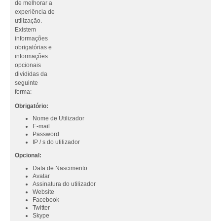
de melhorar a
experiência de
utilização.
Existem
informações
obrigatórias e
informações
opcionais
divididas da
seguinte
forma:
Obrigatório:
Nome de Utilizador
E-mail
Password
IP / s do utilizador
Opcional:
Data de Nascimento
Avatar
Assinatura do utilizador
Website
Facebook
Twitter
Skype