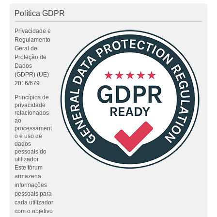
Política GDPR
Privacidade e
Regulamento
Geral de
Proteção de
Dados
(GDPR) (UE)
2016/679
Princípios de
privacidade
relacionados
ao
processament
o e uso de
dados
pessoais do
utilizador
Este fórum
armazena
informações
pessoais para
cada utilizador
com o objetivo